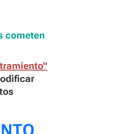
os cometen
tramiento"
odificar
tos
ENTO