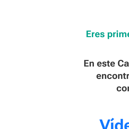
Eres prim
En este C
encontr
co
Víd