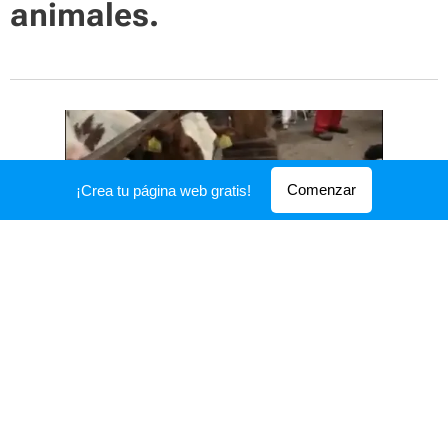
animales.
Comenzar
¡Crea tu página web gratis!
Tres vacas adoptan a un perro sordo y ¡se
convierten en la familia perfecta!
Nuestro KIMBO se ha
convertido en una estrella
mediática desde que llegó a